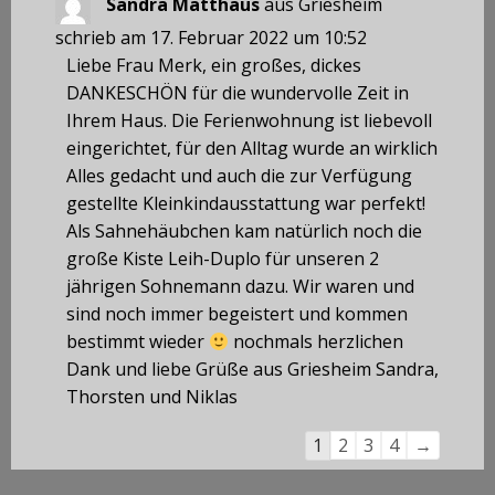
Sandra Matthäus
aus
Griesheim
schrieb am
17. Februar 2022
um
10:52
Liebe Frau Merk, ein großes, dickes
DANKESCHÖN für die wundervolle Zeit in
Ihrem Haus. Die Ferienwohnung ist liebevoll
eingerichtet, für den Alltag wurde an wirklich
Alles gedacht und auch die zur Verfügung
gestellte Kleinkindausstattung war perfekt!
Als Sahnehäubchen kam natürlich noch die
große Kiste Leih-Duplo für unseren 2
jährigen Sohnemann dazu. Wir waren und
sind noch immer begeistert und kommen
bestimmt wieder
nochmals herzlichen
Dank und liebe Grüße aus Griesheim Sandra,
Thorsten und Niklas
Navigation
1
2
3
4
→
der