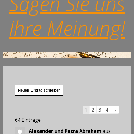
Sagen Sie uns
Ihre Meinung!
Navigation
1
2
3
4
→
der
64 Einträge
Gästebuchliste
Alexander und Petra Abraham
aus