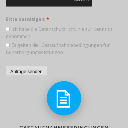
Bitte bestätigen:
*
Ich habe die Datenschutzrichtlinie zur Kenntnis
genommen
Es gelten die "Gastaufnahmebedingungen für
Beherbergungsleistungen"
GASTAUFNAHMEBEDINGUNGEN