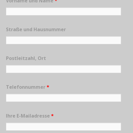
Vorname und Name
*
Straße und Hausnummer
Postleitzahl, Ort
Telefonnummer
*
Ihre E-Mailadresse
*