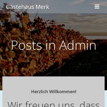
Zum
Gästehaus Merk
Inhalt
springen
Posts in
Admin
Herzlich Willkommen!
Wir freuen uns, dass